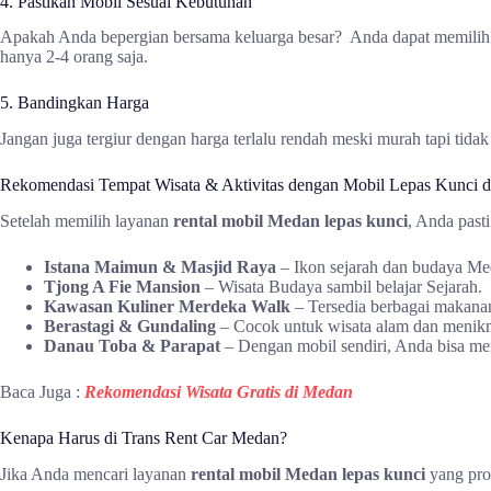
4. Pastikan Mobil Sesuai Kebutuhan
Apakah Anda bepergian bersama keluarga besar? Anda dapat memilih je
hanya 2-4 orang saja.
5. Bandingkan Harga
Jangan juga tergiur dengan harga terlalu rendah meski murah tapi tid
Rekomendasi Tempat Wisata & Aktivitas dengan Mobil Lepas Kunci 
Setelah memilih layanan
rental mobil Medan lepas kunci
, Anda past
Istana Maimun & Masjid Raya
– Ikon sejarah dan budaya Med
Tjong A Fie Mansion
– Wisata Budaya sambil belajar Sejarah.
Kawasan Kuliner Merdeka Walk
– Tersedia berbagai makanan
Berastagi & Gundaling
– Cocok untuk wisata alam dan menik
Danau Toba & Parapat
– Dengan mobil sendiri, Anda bisa men
Baca Juga :
Rekomendasi Wisata Gratis di Medan
Kenapa Harus di Trans Rent Car Medan?
Jika Anda mencari layanan
rental mobil Medan lepas kunci
yang prof