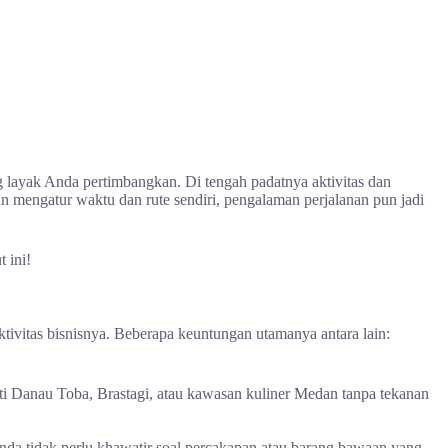
g layak Anda pertimbangkan. Di tengah padatnya aktivitas dan
 mengatur waktu dan rute sendiri, pengalaman perjalanan pun jadi
 ini!
ktivitas bisnisnya. Beberapa keuntungan utamanya antara lain:
rti Danau Toba, Brastagi, atau kawasan kuliner Medan tanpa tekanan
 Anda tidak perlu khawatir soal percakapan atau barang bawaan yang