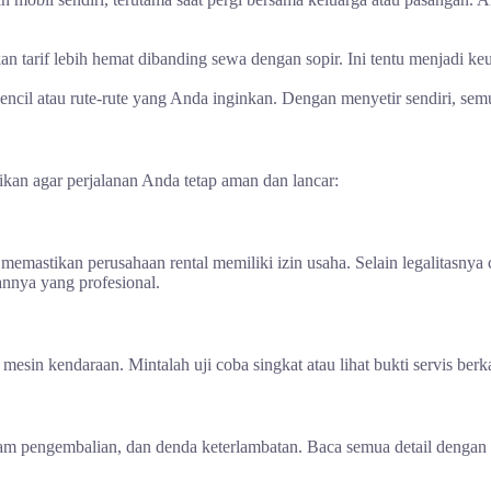
tarif lebih hemat dibanding sewa dengan sopir. Ini tentu menjadi keun
ncil atau rute-rute yang Anda inginkan. Dengan menyetir sendiri, semu
kan agar perjalanan Anda tetap aman dan lancar:
astikan perusahaan rental memiliki izin usaha. Selain legalitasnya c
annya yang profesional.
sin kendaraan. Mintalah uji coba singkat atau lihat bukti servis berka
jam pengembalian, dan denda keterlambatan. Baca semua detail dengan te